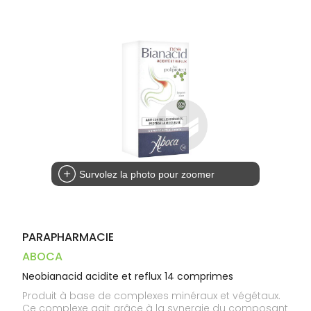
Dispositifs
Cheveux
VOTRE
médicaux
APPLICATION
Corps
DE SANTÉ
Homme
Solaire
Visage
Survolez la photo pour zoomer
PARAPHARMACIE
ABOCA
Neobianacid acidite et reflux 14 comprimes
Produit à base de complexes minéraux et végétaux.
Ce complexe agit grâce à la synergie du composant