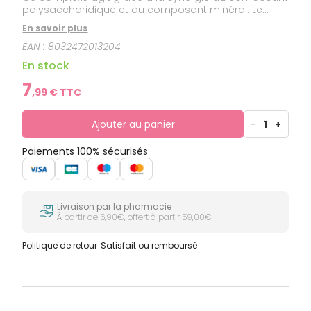
polysaccharidique et du composant minéral. Le
composant flavonoïque complète l'action de
En savoir plus
Poliprotect.100% naturel, biologique, sans gluten, au
EAN :
8032472013204
goût agréable.
En stock
7
,
99
€ TTC
Ajouter au panier
-
1
+
Paiements 100% sécurisés
Livraison par la pharmacie
À partir de 6,90€, offert à partir 59,00€
Politique de retour
Satisfait ou remboursé