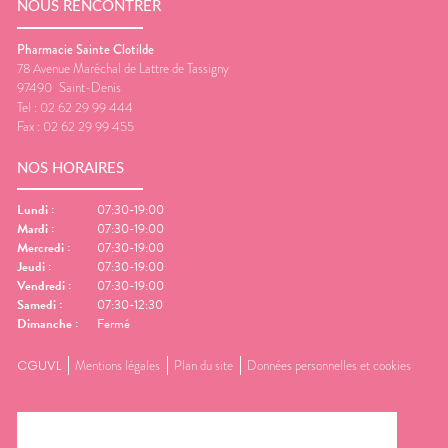
NOUS RENCONTRER
Pharmacie Sainte Clotilde
78 Avenue Maréchal de Lattre de Tassigny
97490
Saint-Denis
Tel :
02 62 29 99 444
Fax :
02 62 29 99 455
NOS HORAIRES
Lundi
:
07:30-19:00
Mardi
:
07:30-19:00
Mercredi
:
07:30-19:00
Jeudi
:
07:30-19:00
Vendredi
:
07:30-19:00
Samedi
:
07:30-12:30
Dimanche
:
Fermé
CGUVL
Mentions légales
Plan du site
Données personnelles et cookies