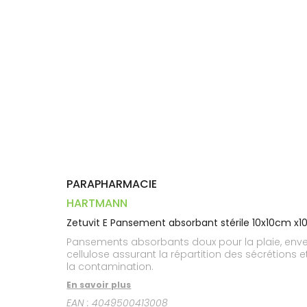
Dispositifs
Cheveux
VOTRE
médicaux
APPLICATION
Corps
DE SANTÉ
Homme
Solaire
Visage
PARAPHARMACIE
HARTMANN
Zetuvit E Pansement absorbant stérile 10x10cm x1
Pansements absorbants doux pour la plaie, enve
cellulose assurant la répartition des sécrétio
la contamination.
En savoir plus
EAN :
4049500413008