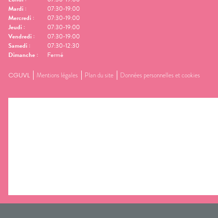
Mardi
:
07:30-19:00
Mercredi
:
07:30-19:00
Jeudi
:
07:30-19:00
Vendredi
:
07:30-19:00
Samedi
:
07:30-12:30
Dimanche
:
Fermé
CGUVL
Mentions légales
Plan du site
Données personnelles et cookies