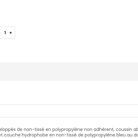
-
1
+
loppés de non-tissé en polypropylène non adhérent, coussin abs
ons et couche hydrophobe en non-tissé de polypropylène bleu a