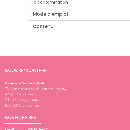
la contamination.
Mode d'emploi
Contenu
NOUS RENCONTRER
Pharmacie Sainte Clotilde
78 Avenue Maréchal de Lattre de Tassigny
97490
Saint-Denis
Tel :
02 62 29 99 444
Fax :
02 62 29 99 455
NOS HORAIRES
Lundi
:
07:30-19:00