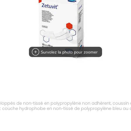
Survolez la photo pour zoomer
0
loppés de non-tissé en polypropylène non adhérent, coussin a
ns et couche hydrophobe en non-tissé de polypropylène bleu 