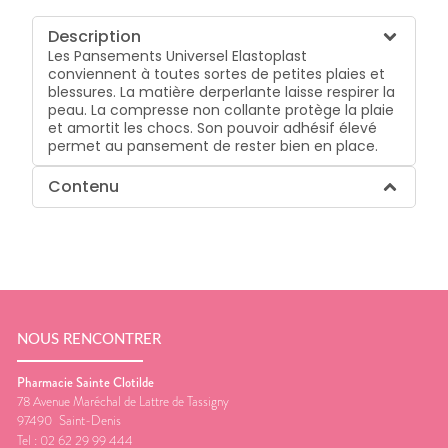
Description
Les Pansements Universel Elastoplast
conviennent à toutes sortes de petites plaies et
blessures. La matière derperlante laisse respirer la
peau. La compresse non collante protège la plaie
et amortit les chocs. Son pouvoir adhésif élevé
permet au pansement de rester bien en place.
Contenu
NOUS RENCONTRER
Pharmacie Sainte Clotilde
78 Avenue Maréchal de Lattre de Tassigny
97490
Saint-Denis
Tel :
02 62 29 99 444