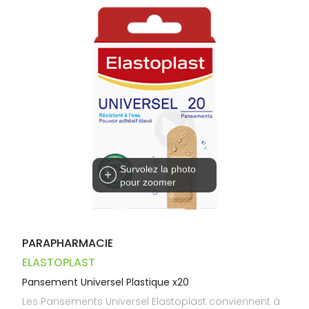
Dispositifs
Cheveux
VOTRE
médicaux
APPLICATION
Corps
DE SANTÉ
Homme
Solaire
Visage
Survolez la photo
pour zoomer
PARAPHARMACIE
ELASTOPLAST
Pansement Universel Plastique x20
Les Pansements Universel Elastoplast conviennent à