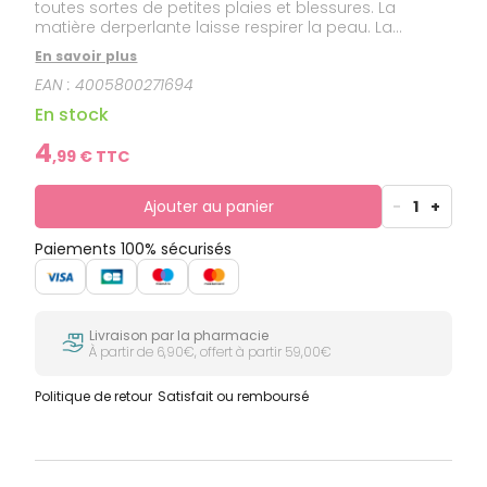
toutes sortes de petites plaies et blessures. La
matière derperlante laisse respirer la peau. La
compresse non collante protège la plaie et amortit
En savoir plus
les chocs. Son pouvoir adhésif élevé permet au
EAN :
4005800271694
pansement de rester bien en place.
En stock
4
,
99
€ TTC
Ajouter au panier
-
1
+
Paiements 100% sécurisés
Livraison par la pharmacie
À partir de 6,90€, offert à partir 59,00€
Politique de retour
Satisfait ou remboursé