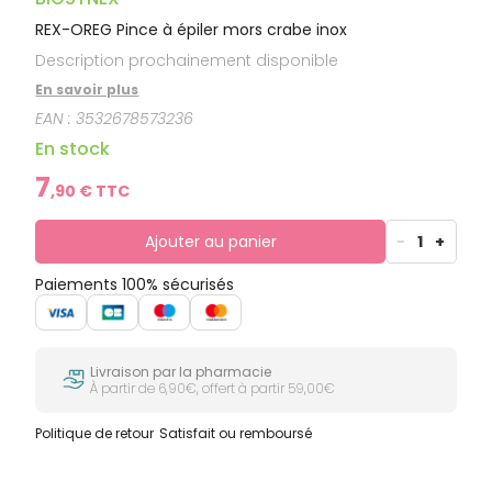
REX-OREG Pince à épiler mors crabe inox
Description prochainement disponible
En savoir plus
EAN :
3532678573236
En stock
7
,
90
€ TTC
Ajouter au panier
-
1
+
Paiements 100% sécurisés
Livraison par la pharmacie
À partir de 6,90€, offert à partir 59,00€
Politique de retour
Satisfait ou remboursé