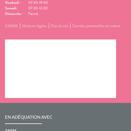
Vendredi
:
07:30-19:00
Samedi
:
07:30-12:30
Dimanche
:
Fermé
CGUVL
Mentions légales
Plan du site
Données personnelles et cookies
EN ADÉQUATION AVEC
ANSM