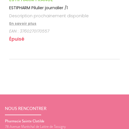
ESTIPHARM Pilulier journalier /1
Description prochainement disponible
En savoir plus
EAN :
3760270170557
Épuisé
NOUS RENCONTRER
Pharmacie Sainte Clotilde
78 Avenue Maréchal de Lattre de Tassigny