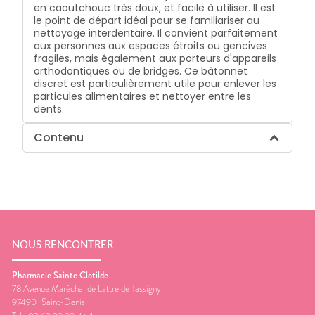
en caoutchouc très doux, et facile à utiliser. Il est
le point de départ idéal pour se familiariser au
nettoyage interdentaire. Il convient parfaitement
aux personnes aux espaces étroits ou gencives
fragiles, mais également aux porteurs d'appareils
orthodontiques ou de bridges. Ce bâtonnet
discret est particulièrement utile pour enlever les
particules alimentaires et nettoyer entre les
dents.
Contenu
NOUS RENCONTRER
Pharmacie Sainte Clotilde
78 Avenue Maréchal de Lattre de Tassigny
97490
Saint-Denis