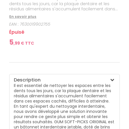
dents tous les jours, car la plaque dentaire et les
résidus alimentaires s'accumulent facilement dans
ces espaces cachés, difficiles à atteindre. En tant
En savoir plus
qu'expert du nettoyage interdentaire, nous avons
EAN :
7630019902755
développé une solution innovante pour rendre ce
geste plus simple et obtenir les résultats souhaités.
Épuisé
GUM SOFT-PICKS ORIGINAL est un bâtonnet
interdentaire jetable, doté de brins en caoutchouc
5
,
99
€ TTC
très doux, et facile à utiliser. Il est le point de départ
idéal pour se familiariser au nettoyage interdentaire.
Il convient parfaitement aux personnes aux espaces
étroits ou gencives fragiles, mais également aux
porteurs d'appareils orthodontiques ou de bridges.
Ce bâtonnet discret est particulièrement utile pour
enlever les particules alimentaires et nettoyer entre
Description
les dents.
Il est essentiel de nettoyer les espaces entre les
dents tous les jours, car la plaque dentaire et les
résidus alimentaires s'accumulent facilement
dans ces espaces cachés, difficiles à atteindre.
En tant qu'expert du nettoyage interdentaire,
nous avons développé une solution innovante
pour rendre ce geste plus simple et obtenir les
résultats souhaités. GUM SOFT-PICKS ORIGINAL est
un bâtonnet interdentaire jetable, doté de brins