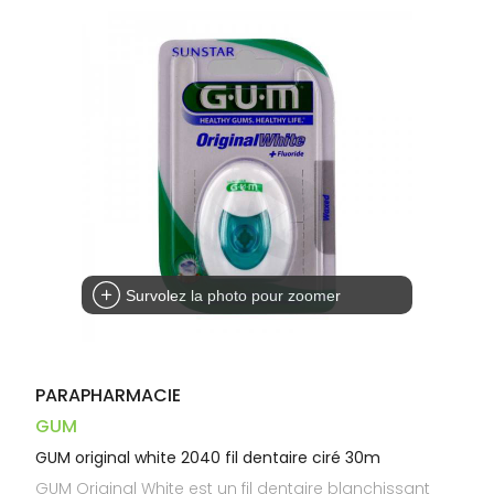
Dispositifs
Cheveux
VOTRE
médicaux
APPLICATION
Corps
DE SANTÉ
Homme
Solaire
Visage
Survolez la photo pour zoomer
PARAPHARMACIE
GUM
GUM original white 2040 fil dentaire ciré 30m
GUM Original White est un fil dentaire blanchissant