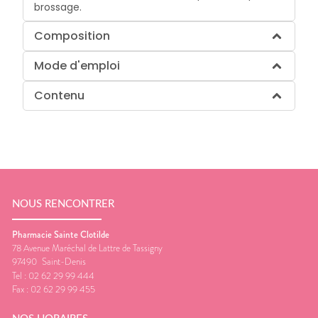
brossage.
Composition
Mode d'emploi
Contenu
NOUS RENCONTRER
Pharmacie Sainte Clotilde
78 Avenue Maréchal de Lattre de Tassigny
97490
Saint-Denis
Tel :
02 62 29 99 444
Fax :
02 62 29 99 455