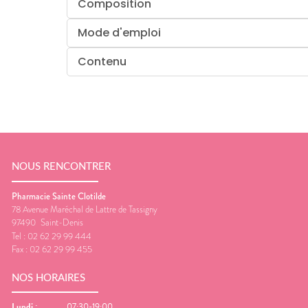
Composition
Mode d'emploi
Contenu
NOUS RENCONTRER
Pharmacie Sainte Clotilde
78 Avenue Maréchal de Lattre de Tassigny
97490
Saint-Denis
Tel :
02 62 29 99 444
Fax :
02 62 29 99 455
NOS HORAIRES
Lundi
:
07:30-19:00