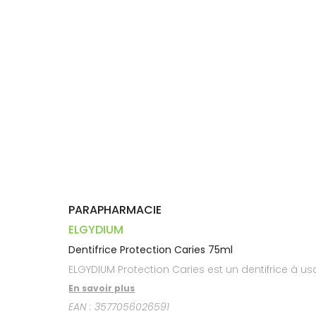
Dispositifs
Cheveux
VOTRE
médicaux
APPLICATION
Corps
DE SANTÉ
Homme
Solaire
Visage
PARAPHARMACIE
ELGYDIUM
Dentifrice Protection Caries 75ml
ELGYDIUM Protection Caries est un dentifrice à usa
En savoir plus
EAN :
3577056026591