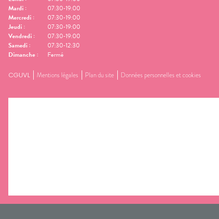
Mardi
:
07:30-19:00
Mercredi
:
07:30-19:00
Jeudi
:
07:30-19:00
Vendredi
:
07:30-19:00
Samedi
:
07:30-12:30
Dimanche
:
Fermé
CGUVL
Mentions légales
Plan du site
Données personnelles et cookies