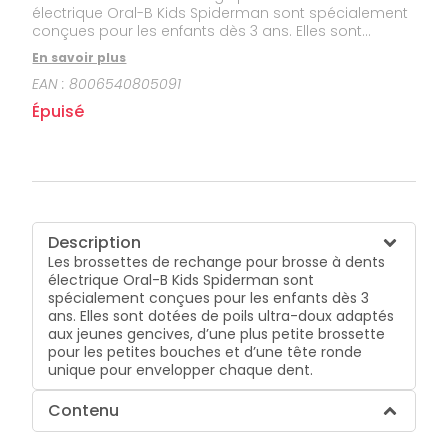
électrique Oral-B Kids Spiderman sont spécialement
conçues pour les enfants dès 3 ans. Elles sont
dotées de poils ultra-doux adaptés aux jeunes
En savoir plus
gencives, d’une plus petite brossette pour les petites
EAN :
8006540805091
bouches et d’une tête ronde unique pour envelopper
chaque dent.
Épuisé
Description
Les brossettes de rechange pour brosse à dents
électrique Oral-B Kids Spiderman sont
spécialement conçues pour les enfants dès 3
ans. Elles sont dotées de poils ultra-doux adaptés
aux jeunes gencives, d’une plus petite brossette
pour les petites bouches et d’une tête ronde
unique pour envelopper chaque dent.
Contenu