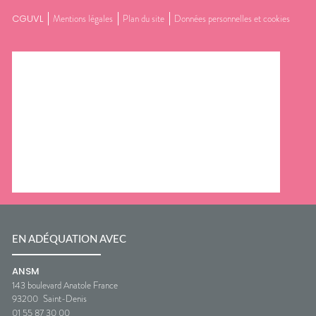
CGUVL
Mentions légales
Plan du site
Données personnelles et cookies
EN ADÉQUATION AVEC
ANSM
143 boulevard Anatole France
93200
Saint-Denis
01 55 87 30 00