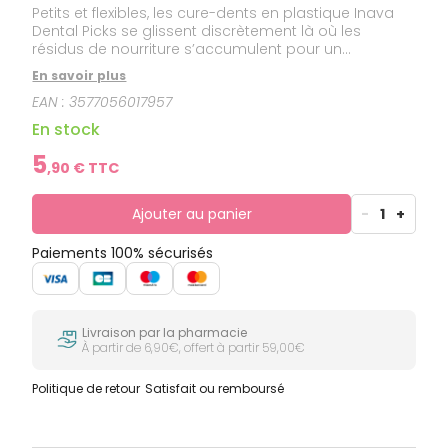
Petits et flexibles, les cure-dents en plastique Inava
Dental Picks se glissent discrètement là où les
résidus de nourriture s’accumulent pour un
nettoyage interdentaire discret et efficace. Leur
En savoir plus
design triangulaire adapté à la forme des interstices
EAN :
3577056017957
dentaires et leurs embouts flexibles en élastomères
thermosensibles munis de picots fins ne blessent
En stock
pas les gencives. Associée aux mesures d’hygiène
bucco-dentaire quotidiennes, l’utilisation des cure-
5
,
90
€ TTC
dents en plastique Inava Dental Picks contribue à
réduire la formation de la plaque dentaire,
responsable de problèmes de caries et de
Ajouter au panier
-
1
+
gingivites.
Paiements 100% sécurisés
Livraison par la pharmacie
À partir de 6,90€, offert à partir 59,00€
Politique de retour
Satisfait ou remboursé