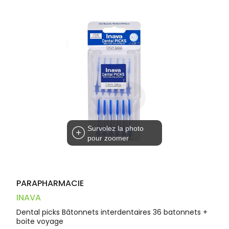
Dispositifs
Cheveux
VOTRE
médicaux
APPLICATION
Corps
DE SANTÉ
Homme
Solaire
Visage
Survolez la photo
pour zoomer
PARAPHARMACIE
INAVA
Dental picks Bâtonnets interdentaires 36 batonnets +
boite voyage