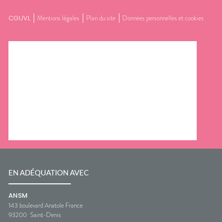
CGUVL
Mentions légales
Plan du site
Données personnelles et cookies
EN ADÉQUATION AVEC
ANSM
143 boulevard Anatole France
93200
Saint-Denis