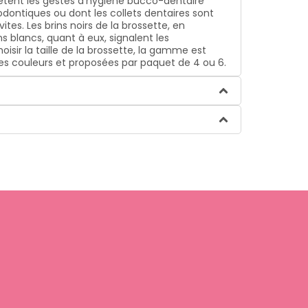
ètent les gestes d’hygiène bucco-dentaire
dontiques ou dont les collets dentaires sont
tes. Les brins noirs de la brossette, en
ns blancs, quant à eux, signalent les
isir la taille de la brossette, la gamme est
ntes couleurs et proposées par paquet de 4 ou 6.