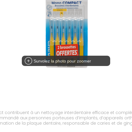
Survolez la photo pour zoomer
 contribuent à un nettoyage interdentaire efficace et complè
ommandé aux personnes porteuses d’implants, d’appareils orth
mation de la plaque dentaire, responsable de caries et de gingiv
ent l’insertion et permettent d’observer les dépôts ôtés. Les br