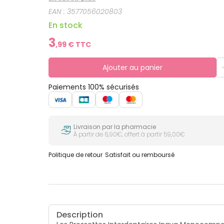
occasionnels. Elles se rincent et se rangent aprè
EAN :
3577056020803
références allant de la plus fine (ISO 0) à la plu
En stock
3
,
99
€ TTC
Ajouter au panier
Paiements 100% sécurisés
Livraison par la pharmacie
À partir de 6,90€, offert à partir 59,00€
Politique de retour
Satisfait ou remboursé
Description