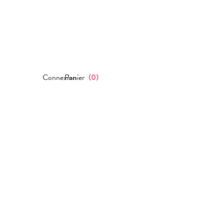
Connexion
Panier
(
0
)