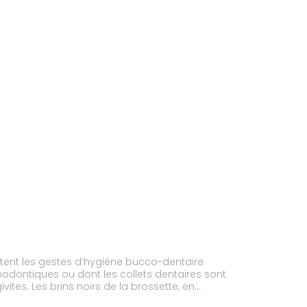
tent les gestes d’hygiène bucco-dentaire
odontiques ou dont les collets dentaires sont
ites. Les brins noirs de la brossette, en
ins blancs, quant à eux, signalent les saignements