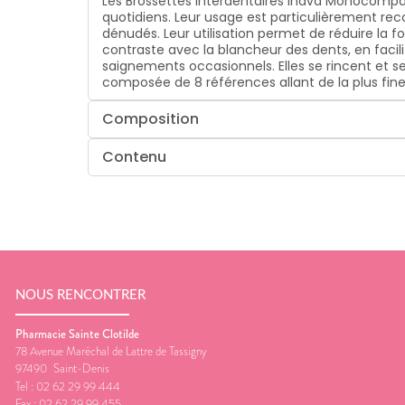
Les Brossettes Interdentaires Inava Monocompa
quotidiens. Leur usage est particulièrement re
dénudés. Leur utilisation permet de réduire la fo
contraste avec la blancheur des dents, en facilit
saignements occasionnels. Elles se rincent et se
composée de 8 références allant de la plus fine 
Composition
Contenu
NOUS RENCONTRER
Pharmacie Sainte Clotilde
78 Avenue Maréchal de Lattre de Tassigny
97490
Saint-Denis
Tel :
02 62 29 99 444
Fax :
02 62 29 99 455