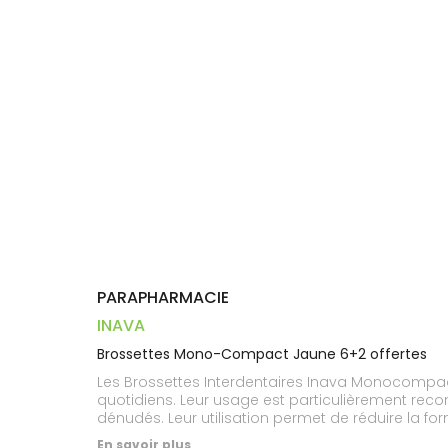
Dispositifs
Cheveux
VOTRE
médicaux
APPLICATION
Corps
DE SANTÉ
Homme
Solaire
Visage
PARAPHARMACIE
INAVA
Brossettes Mono-Compact Jaune 6+2 offertes
Les Brossettes Interdentaires Inava Monocompact
quotidiens. Leur usage est particulièrement rec
dénudés. Leur utilisation permet de réduire la for
contraste avec la blancheur des dents, en facilit
En savoir plus