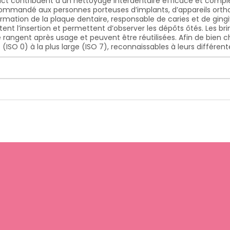
ct contribuent à un nettoyage interdentaire efficace et compl
commandé aux personnes porteuses d’implants, d’appareils ortho
rmation de la plaque dentaire, responsable de caries et de gingivi
ent l’insertion et permettent d’observer les dépôts ôtés. Les bri
 rangent après usage et peuvent être réutilisées. Afin de bien cho
(ISO 0) à la plus large (ISO 7), reconnaissables à leurs différe