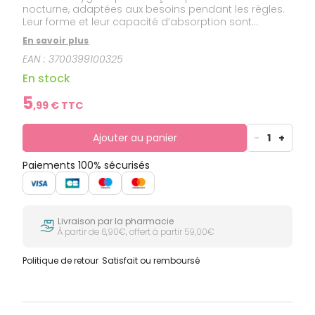
nocturne, adaptées aux besoins pendant les règles.
Leur forme et leur capacité d’absorption sont
pensées pour accompagner le confort durant la
En savoir plus
nuit. Douces au contact de la peau, elles contribuent
EAN :
3700399100325
à maintenir une sensation de fraîcheur et de
protection pendant l’utilisation. Usage unique. À
En stock
changer selon les besoins.
5
,
99
€ TTC
Ajouter au panier
-
1
+
Paiements 100% sécurisés
Livraison par la pharmacie
À partir de 6,90€, offert à partir 59,00€
Politique de retour
Satisfait ou remboursé