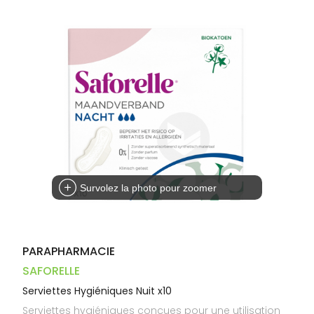
Dispositifs
Cheveux
VOTRE
médicaux
APPLICATION
Corps
DE SANTÉ
Homme
Solaire
Visage
Survolez la photo pour zoomer
PARAPHARMACIE
SAFORELLE
Serviettes Hygiéniques Nuit x10
Serviettes hygiéniques conçues pour une utilisation