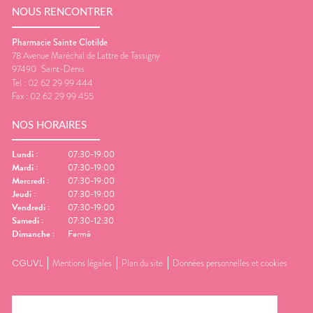
NOUS RENCONTRER
Pharmacie Sainte Clotilde
78 Avenue Maréchal de Lattre de Tassigny
97490
Saint-Denis
Tel :
02 62 29 99 444
Fax :
02 62 29 99 455
NOS HORAIRES
Lundi
:
07:30-19:00
Mardi
:
07:30-19:00
Mercredi
:
07:30-19:00
Jeudi
:
07:30-19:00
Vendredi
:
07:30-19:00
Samedi
:
07:30-12:30
Dimanche
:
Fermé
CGUVL
Mentions légales
Plan du site
Données personnelles et cookies