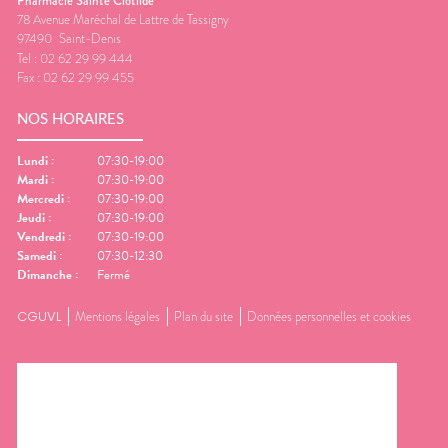
Pharmacie Sainte Clotilde
78 Avenue Maréchal de Lattre de Tassigny
97490
Saint-Denis
Tel :
02 62 29 99 444
Fax :
02 62 29 99 455
NOS HORAIRES
Lundi
:
07:30-19:00
Mardi
:
07:30-19:00
Mercredi
:
07:30-19:00
Jeudi
:
07:30-19:00
Vendredi
:
07:30-19:00
Samedi
:
07:30-12:30
Dimanche
:
Fermé
CGUVL
Mentions légales
Plan du site
Données personnelles et cookies