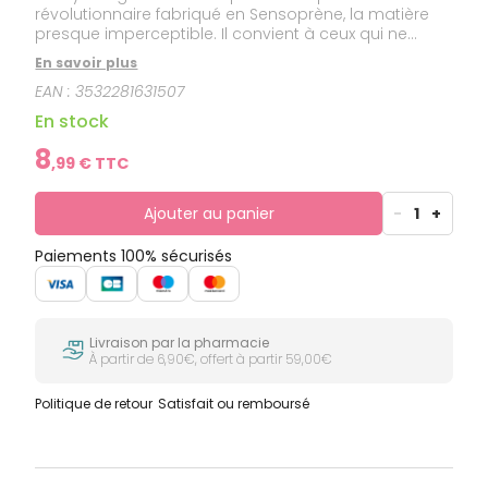
révolutionnaire fabriqué en Sensoprène, la matière
presque imperceptible. Il convient à ceux qui ne
veulent pas ressentir le préservatif sur eux pour
En savoir plus
pouvoir bénéficier en même temps du plaisir et de la
EAN :
3532281631507
protection contre la grossesse, les MST et les IST.
En stock
8
,
99
€ TTC
Ajouter au panier
-
1
+
Paiements 100% sécurisés
Livraison par la pharmacie
À partir de 6,90€, offert à partir 59,00€
Politique de retour
Satisfait ou remboursé