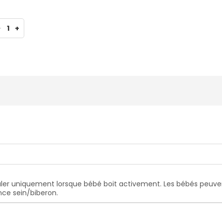
-
1
+
couler uniquement lorsque bébé boit activement. Les bébés peuvent
ance sein/biberon.