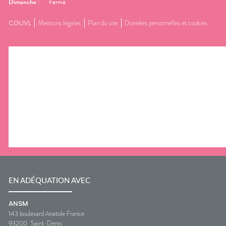
Dimanche
:
Fermé
CGUVL
Mentions légales
Plan du site
Données personnelles et cookies
EN ADÉQUATION AVEC
ANSM
143 boulevard Anatole France
93200
Saint-Denis