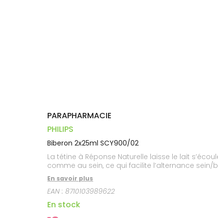
Dispositifs
Cheveux
VOTRE
médicaux
APPLICATION
Corps
DE SANTÉ
Homme
Solaire
Visage
PARAPHARMACIE
PHILIPS
Biberon 2x25ml SCY900/02
La tétine à Réponse Naturelle laisse le lait s’éco
comme au sein, ce qui facilite l’alternance sein/
En savoir plus
EAN :
8710103989622
En stock