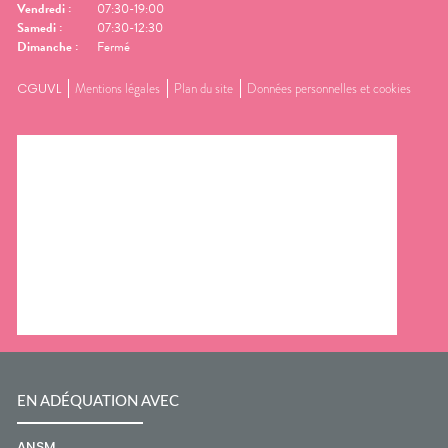
Vendredi
:
07:30-19:00
Samedi
:
07:30-12:30
Dimanche
:
Fermé
CGUVL
Mentions légales
Plan du site
Données personnelles et cookies
EN ADÉQUATION AVEC
ANSM