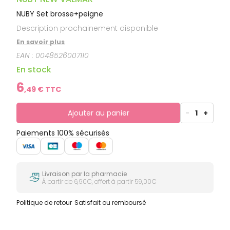
NUBY Set brosse+peigne
Description prochainement disponible
En savoir plus
EAN :
0048526007110
En stock
6
,
49
€ TTC
Ajouter au panier
-
1
+
Paiements 100% sécurisés
Livraison par la pharmacie
À partir de 6,90€, offert à partir 59,00€
Politique de retour
Satisfait ou remboursé