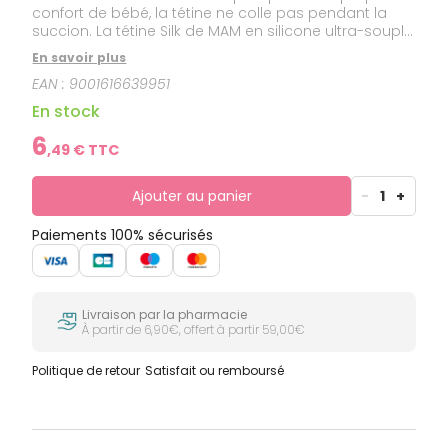
confort de bébé, la tétine ne colle pas pendant la
succion. La tétine Silk de MAM en silicone ultra-souple
est aussi douce que la peau d'une maman. Une
En savoir plus
tétine acceptée par 94% des bébés*.
EAN :
9001616639951
En stock
6
,
49
€ TTC
Ajouter au panier
-
1
+
Paiements 100% sécurisés
Livraison par la pharmacie
À partir de 6,90€, offert à partir 59,00€
Politique de retour
Satisfait ou remboursé