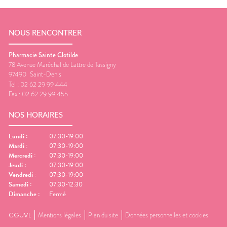
NOUS RENCONTRER
Pharmacie Sainte Clotilde
78 Avenue Maréchal de Lattre de Tassigny
97490
Saint-Denis
Tel :
02 62 29 99 444
Fax :
02 62 29 99 455
NOS HORAIRES
Lundi
:
07:30-19:00
Mardi
:
07:30-19:00
Mercredi
:
07:30-19:00
Jeudi
:
07:30-19:00
Vendredi
:
07:30-19:00
Samedi
:
07:30-12:30
Dimanche
:
Fermé
CGUVL
Mentions légales
Plan du site
Données personnelles et cookies