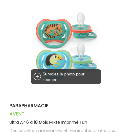
Dispositifs
Cheveux
VOTRE
médicaux
APPLICATION
Corps
DE SANTÉ
Homme
Solaire
Visage
Survolez la photo pour
zoomer
PARAPHARMACIE
AVENT
Ultra Air 6 à 18 Mois Mixte Imprimé Fun
Des sucettes apaisantes et respirantes grâce aux