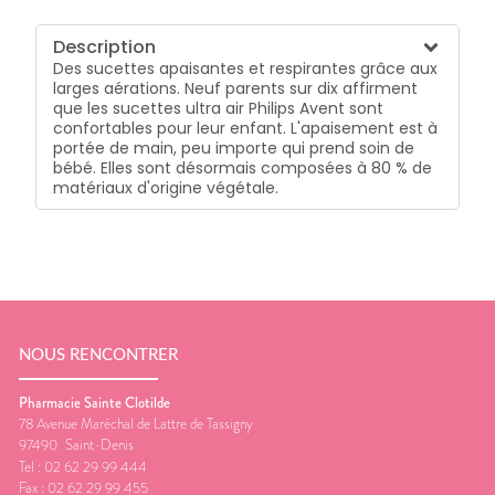
Description
Des sucettes apaisantes et respirantes grâce aux
larges aérations. Neuf parents sur dix affirment
que les sucettes ultra air Philips Avent sont
confortables pour leur enfant. L'apaisement est à
portée de main, peu importe qui prend soin de
bébé. Elles sont désormais composées à 80 % de
matériaux d'origine végétale.
NOUS RENCONTRER
Pharmacie Sainte Clotilde
78 Avenue Maréchal de Lattre de Tassigny
97490
Saint-Denis
Tel :
02 62 29 99 444
Fax :
02 62 29 99 455