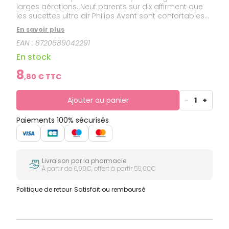
larges aérations. Neuf parents sur dix affirment que
les sucettes ultra air Philips Avent sont confortables
pour leur enfant. L'apaisement est à portée de main,
En savoir plus
peu importe qui prend soin de bébé. Elles sont
EAN :
8720689042291
désormais composées à 80 % de matériaux
d'origine végétale.
En stock
8
,
80
€ TTC
Ajouter au panier
-
1
+
Paiements 100% sécurisés
Livraison par la pharmacie
À partir de 6,90€, offert à partir 59,00€
Politique de retour
Satisfait ou remboursé