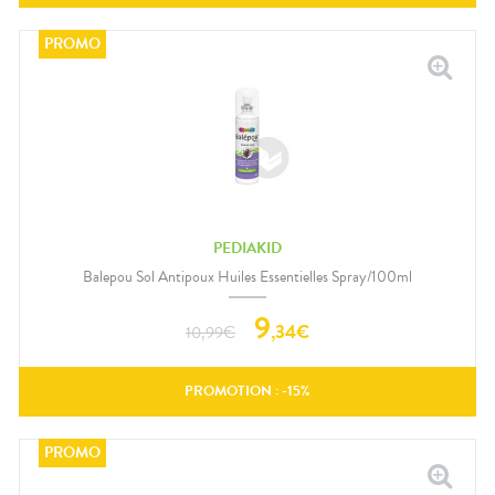
PEDIAKID
Balepou Sol Antipoux Huiles Essentielles Spray/100ml
9
,
34
€
10,99
€
PROMOTION : -
15
%