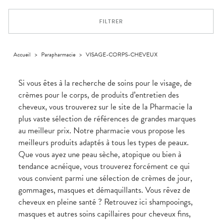
Dispositifs
Cheveux
VOTRE
médicaux
APPLICATION
Corps
DE SANTÉ
FILTRER
Homme
Solaire
Visage
Accueil
>
Parapharmacie
>
VISAGE-CORPS-CHEVEUX
Si vous êtes à la recherche de soins pour le visage, de
crèmes pour le corps, de produits d’entretien des
cheveux, vous trouverez sur le site de la Pharmacie la
plus vaste sélection de références de grandes marques
au meilleur prix. Notre pharmacie vous propose les
meilleurs produits adaptés à tous les types de peaux.
Que vous ayez une peau sèche, atopique ou bien à
tendance acnéique, vous trouverez forcément ce qui
vous convient parmi une sélection de crèmes de jour,
gommages, masques et démaquillants. Vous rêvez de
cheveux en pleine santé ? Retrouvez ici shampooings,
masques et autres soins capillaires pour cheveux fins,