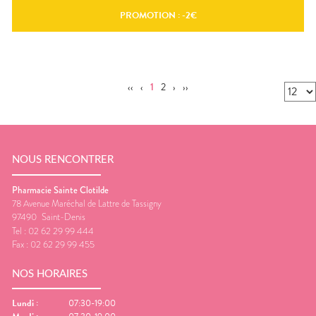
PROMOTION : -
2
€
‹‹
‹
1
2
›
››
NOUS RENCONTRER
Pharmacie Sainte Clotilde
78 Avenue Maréchal de Lattre de Tassigny
97490
Saint-Denis
Tel :
02 62 29 99 444
Fax :
02 62 29 99 455
NOS HORAIRES
Lundi
:
07:30-19:00