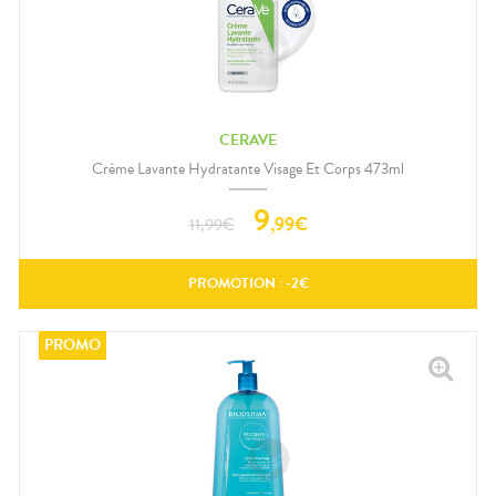
CERAVE
Crème Lavante Hydratante Visage Et Corps 473ml
9
,
99
€
11,99
€
PROMOTION : -
2
€