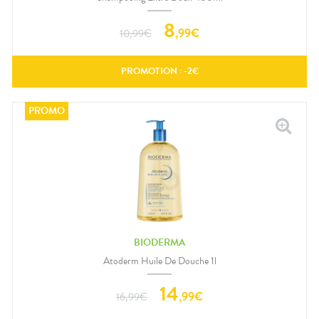
8
,
99
€
10,99
€
PROMOTION : -
2
€
BIODERMA
Atoderm Huile De Douche 1l
14
,
99
€
16,99
€