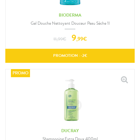
BIODERMA
Gel Douche Nettoyant Douceur Peau Sèche 1l
9
,
99
€
11,99
€
PROMOTION : -
2
€
DUCRAY
Shampooing Extra Doux 400ml