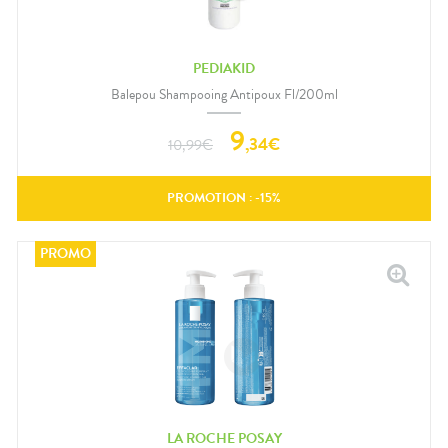
PEDIAKID
Balepou Shampooing Antipoux Fl/200ml
9
,
34
€
10,99
€
PROMOTION : -
15
%
LA ROCHE POSAY