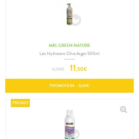
MKL GREEN NATURE
Lait Hydratant Olive Argan 500ml
11
,
50
€
11,99
€
PROMOTION : -
0,49
€