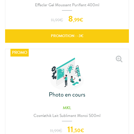
Effaclar Gel Moussant Purifiant 400ml
8
,
99
€
11,99
€
PROMOTION : -
3
€
MKL
Cosm'ethik Lait Sublimant Monoï 500ml
11
,
50
€
11,99
€