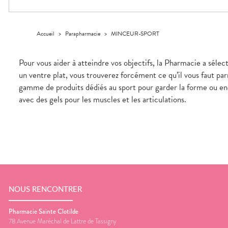
Dispositifs
Cheveux
VOTRE
médicaux
APPLICATION
Corps
DE SANTÉ
Homme
Accueil
>
Parapharmacie
>
MINCEUR-SPORT
Solaire
Visage
Pour vous aider à atteindre vos objectifs, la Pharmacie a sélec
un ventre plat, vous trouverez forcément ce qu’il vous faut p
gamme de produits dédiés au sport pour garder la forme ou e
avec des gels pour les muscles et les articulations.
NOUS RENCONTRER
Pharmacie Sainte Clotilde
78 Avenue Maréchal de Lattre de Tassigny