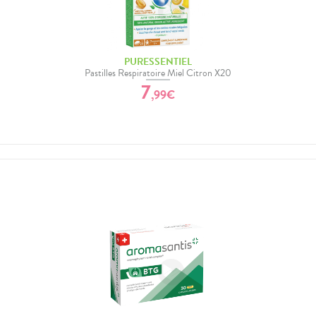
PURESSENTIEL
Pastilles Respiratoire Miel Citron X20
7
,
99
€