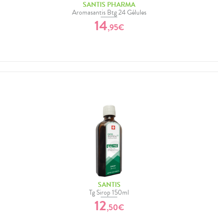
SANTIS PHARMA
Aromasantis Btg 24 Gélules
14
,
95
€
SANTIS
Tg Sirop 150ml
12
,
50
€