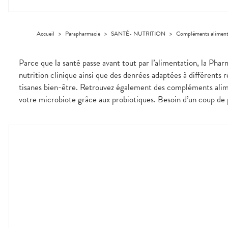
Dispositifs
Cheveux
VOTRE
médicaux
APPLICATION
Corps
DE SANTÉ
Homme
Accueil
>
Parapharmacie
>
SANTÉ- NUTRITION
>
Compléments aliment
Solaire
Visage
Parce que la santé passe avant tout par l’alimentation, la Pha
nutrition clinique ainsi que des denrées adaptées à différents 
tisanes bien-être. Retrouvez également des compléments alime
votre microbiote grâce aux probiotiques. Besoin d’un coup de p