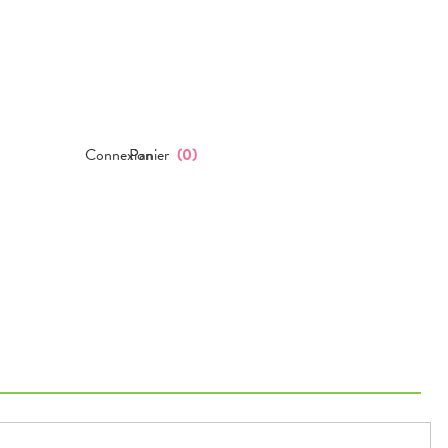
Connexion
Panier
(
0
)