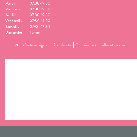
Mardi
:
07:30-19:00
Mercredi
:
07:30-19:00
Jeudi
:
07:30-19:00
Vendredi
:
07:30-19:00
Samedi
:
07:30-12:30
Dimanche
:
Fermé
CGUVL
Mentions légales
Plan du site
Données personnelles et cookies