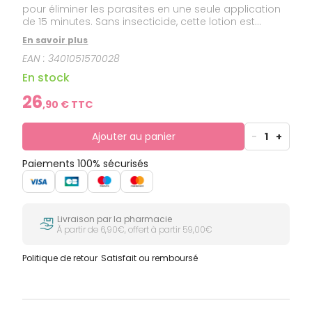
pour éliminer les parasites en une seule application
de 15 minutes. Sans insecticide, cette lotion est
douce et convient aux adultes et aux enfants des 6
En savoir plus
mois.
EAN :
3401051570028
En stock
26
,
90
€ TTC
Ajouter au panier
-
1
+
Paiements 100% sécurisés
Livraison par la pharmacie
À partir de 6,90€, offert à partir 59,00€
Politique de retour
Satisfait ou remboursé