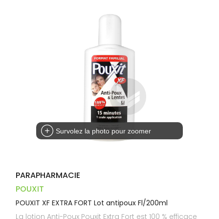
Dispositifs
Cheveux
VOTRE
médicaux
APPLICATION
Corps
DE SANTÉ
Homme
Solaire
Visage
Survolez la photo pour zoomer
PARAPHARMACIE
POUXIT
POUXIT XF EXTRA FORT Lot antipoux Fl/200ml
La lotion Anti-Poux Pouxit Extra Fort est 100 % efficace