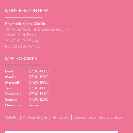
NOUS RENCONTRER
Pharmacie Sainte Clotilde
78 Avenue Maréchal de Lattre de Tassigny
97490
Saint-Denis
Tel :
02 62 29 99 444
Fax :
02 62 29 99 455
NOS HORAIRES
Lundi
:
07:30-19:00
Mardi
:
07:30-19:00
Mercredi
:
07:30-19:00
Jeudi
:
07:30-19:00
Vendredi
:
07:30-19:00
Samedi
:
07:30-12:30
Dimanche
:
Fermé
CGUVL
Mentions légales
Plan du site
Données personnelles et cookies