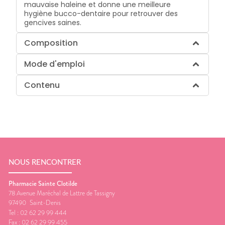
mauvaise haleine et donne une meilleure
hygiène bucco-dentaire pour retrouver des
gencives saines.
Composition
Mode d'emploi
Contenu
NOUS RENCONTRER
Pharmacie Sainte Clotilde
78 Avenue Maréchal de Lattre de Tassigny
97490
Saint-Denis
Tel :
02 62 29 99 444
Fax :
02 62 29 99 455